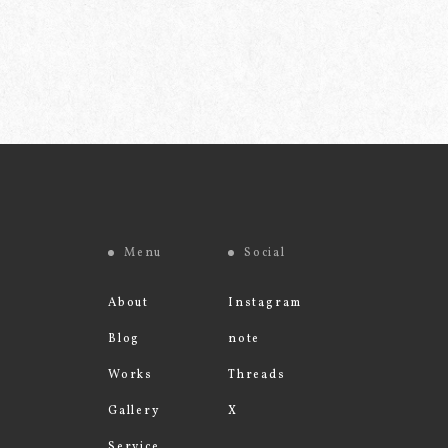
Menu
Social
About
Instagram
Blog
note
Works
Threads
Gallery
X
Service